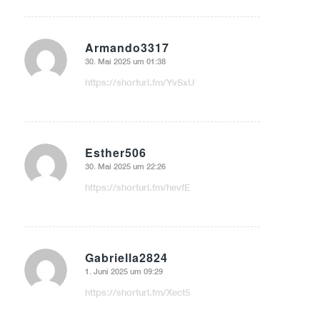
Armando3317
30. Mai 2025 um 01:38
sagte:
https://shorturl.fm/YvSxU
Esther506
30. Mai 2025 um 22:26
sagte:
https://shorturl.fm/hevfE
Gabriella2824
1. Juni 2025 um 09:29
sagte:
https://shorturl.fm/Xect5