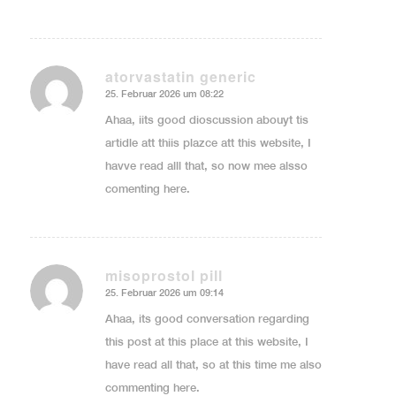
atorvastatin generic
25. Februar 2026 um 08:22
sagte:
Ahaa, iits good dioscussion abouyt tis
artidle att thiis plazce att this website, I
havve read alll that, so now mee alsso
comenting here.
misoprostol pill
25. Februar 2026 um 09:14
sagte:
Ahaa, its good conversation regarding
this post at this place at this website, I
have read all that, so at this time me also
commenting here.