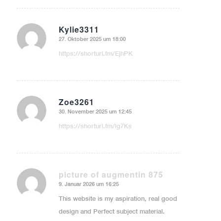
Kylie3311
27. Oktober 2025 um 18:00
sagte:
https://shorturl.fm/EjhPK
Zoe3261
30. November 2025 um 12:45
sagte:
https://shorturl.fm/lg7Ks
picture of augmentin 875
9. Januar 2026 um 16:25
sagte:
This website is my aspiration, real good
design and Perfect subject material.