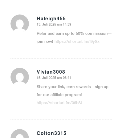
Haleigh455
13. Juli 2025 um 14:39
sagte:
Refer and earn up to 50% commission—
join now!
https://shorturl.fm/l9ySx
Vivian3008
15. Juli 2025 um 06:41
sagte:
Share your link, earn rewards—sign up
for our affiliate program!
https://shorturl.fm/06hSt
Colton3315