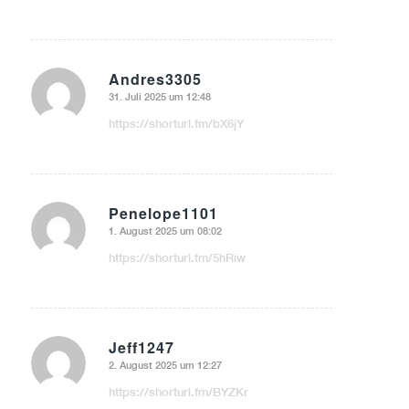
Andres3305
31. Juli 2025 um 12:48
sagte:
https://shorturl.fm/bX6jY
Penelope1101
1. August 2025 um 08:02
sagte:
https://shorturl.fm/5hRiw
Jeff1247
2. August 2025 um 12:27
sagte:
https://shorturl.fm/BYZKr