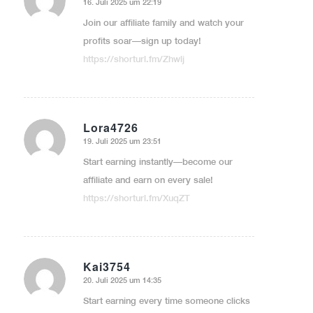
16. Juli 2025 um 22:19
sagte:
Join our affiliate family and watch your
profits soar—sign up today!
https://shorturl.fm/Zhwlj
Lora4726
19. Juli 2025 um 23:51
sagte:
Start earning instantly—become our
affiliate and earn on every sale!
https://shorturl.fm/XuqZT
Kai3754
20. Juli 2025 um 14:35
sagte:
Start earning every time someone clicks