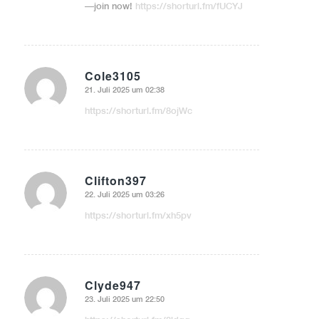
—join now!
https://shorturl.fm/fUCYJ
Cole3105
21. Juli 2025 um 02:38
sagte:
https://shorturl.fm/8ojWc
Clifton397
22. Juli 2025 um 03:26
sagte:
https://shorturl.fm/xh5pv
Clyde947
23. Juli 2025 um 22:50
sagte: