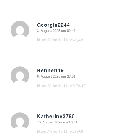
Georgia2244
3. August 2025 um 02:44
sagte:
https://shorturl.fm/wjy4d
Bennett19
6. August 2025 um 23:51
sagte:
https://shorturl.fm/ODw1G
Katherine3785
10. August 2025 um 10:01
sagte:
https://shorturl.fm/23pUf