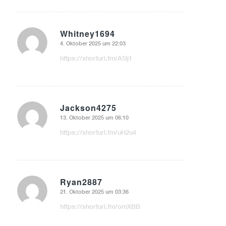
Whitney1694
4. Oktober 2025 um 22:03
sagte:
https://shorturl.fm/A5lj1
Jackson4275
13. Oktober 2025 um 06:10
sagte:
https://shorturl.fm/uH2u4
Ryan2887
21. Oktober 2025 um 03:36
sagte:
https://shorturl.fm/omXBB