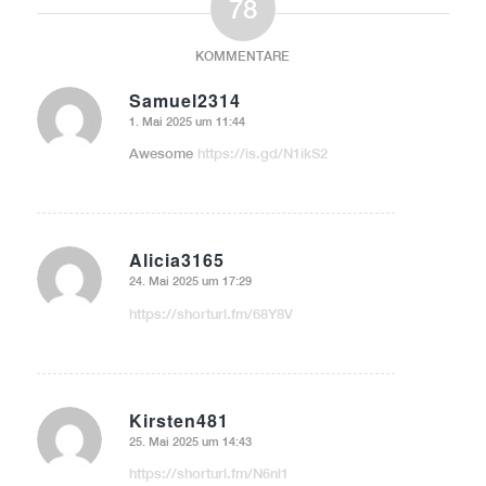
78
KOMMENTARE
Samuel2314
1. Mai 2025 um 11:44
sagte:
Awesome
https://is.gd/N1ikS2
Alicia3165
24. Mai 2025 um 17:29
sagte:
https://shorturl.fm/68Y8V
Kirsten481
25. Mai 2025 um 14:43
sagte:
https://shorturl.fm/N6nl1