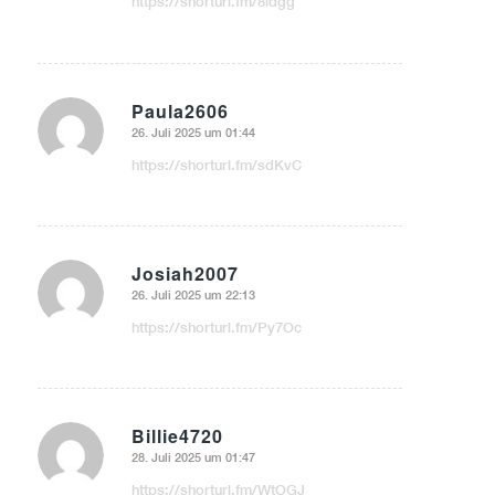
https://shorturl.fm/8ldgg
Paula2606
26. Juli 2025 um 01:44
sagte:
https://shorturl.fm/sdKvC
Josiah2007
26. Juli 2025 um 22:13
sagte:
https://shorturl.fm/Py7Oc
Billie4720
28. Juli 2025 um 01:47
sagte:
https://shorturl.fm/WtOGJ