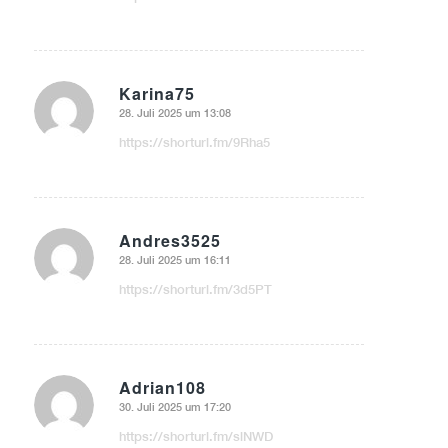
Karina75
28. Juli 2025 um 13:08
sagte:
https://shorturl.fm/9Rha5
Andres3525
28. Juli 2025 um 16:11
sagte:
https://shorturl.fm/3d5PT
Adrian108
30. Juli 2025 um 17:20
sagte:
https://shorturl.fm/slNWD