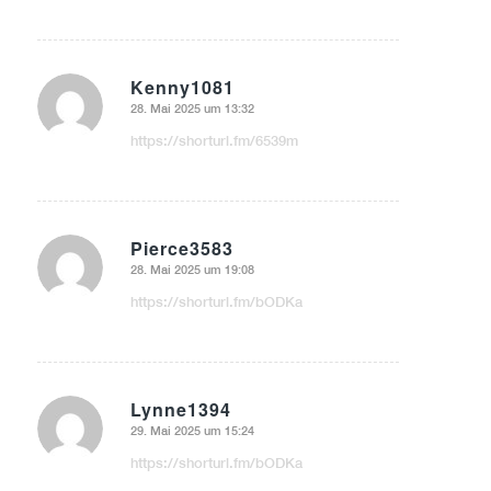
Kenny1081
28. Mai 2025 um 13:32
sagte:
https://shorturl.fm/6539m
Pierce3583
28. Mai 2025 um 19:08
sagte:
https://shorturl.fm/bODKa
Lynne1394
29. Mai 2025 um 15:24
sagte:
https://shorturl.fm/bODKa