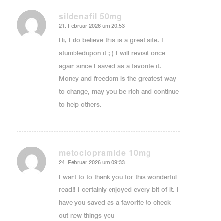
sildenafil 50mg
21. Februar 2026 um 20:53
sagte:
Hi, I do believe this is a great site. I
stumbledupon it ; ) I will revisit once
again since I saved as a favorite it.
Money and freedom is the greatest way
to change, may you be rich and continue
to help others.
metoclopramide 10mg
24. Februar 2026 um 09:33
sagte:
I want to to thank you for this wonderful
read!! I certainly enjoyed every bit of it. I
have you saved as a favorite to check
out new things you