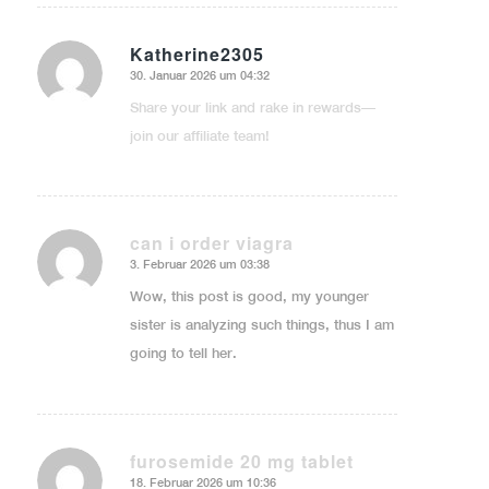
Katherine2305
30. Januar 2026 um 04:32
sagte:
Share your link and rake in rewards—
join our affiliate team!
can i order viagra
3. Februar 2026 um 03:38
sagte:
Wow, this post is good, my younger
sister is analyzing such things, thus I am
going to tell her.
furosemide 20 mg tablet
18. Februar 2026 um 10:36
sagte: