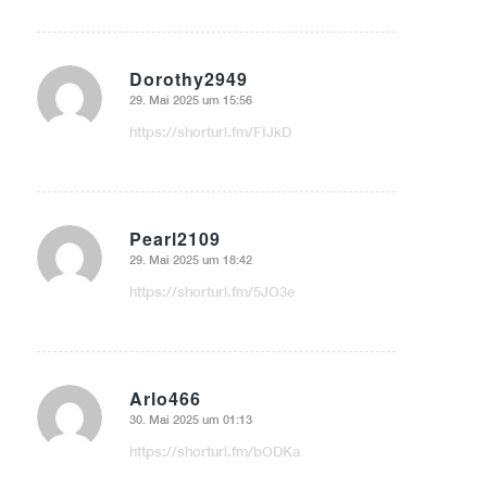
Dorothy2949
29. Mai 2025 um 15:56
sagte:
https://shorturl.fm/FIJkD
Pearl2109
29. Mai 2025 um 18:42
sagte:
https://shorturl.fm/5JO3e
Arlo466
30. Mai 2025 um 01:13
sagte:
https://shorturl.fm/bODKa