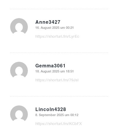
Anne3427
16. August 2025 um 00:21
sagte:
https://shorturl.fm/LyrEc
Gemma3061
18. August 2025 um 18:51
sagte:
https://shorturl.fm/79JsI
Lincoln4328
8. September 2025 um 00:12
sagte:
https://shorturl.fm/KCbFX