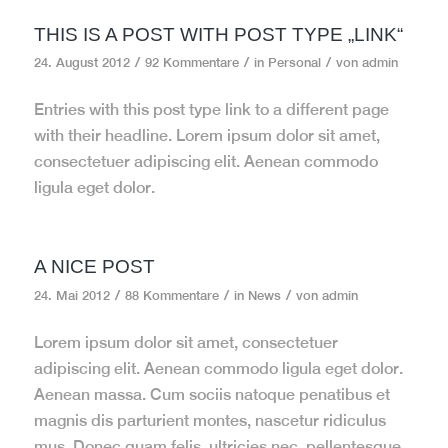
THIS IS A POST WITH POST TYPE „LINK“
/
/
/
24. August 2012
92 Kommentare
in
Personal
von
admin
Entries with this post type link to a different page
with their headline. Lorem ipsum dolor sit amet,
consectetuer adipiscing elit. Aenean commodo
ligula eget dolor.
A NICE POST
/
/
/
24. Mai 2012
88 Kommentare
in
News
von
admin
Lorem ipsum dolor sit amet, consectetuer
adipiscing elit. Aenean commodo ligula eget dolor.
Aenean massa. Cum sociis natoque penatibus et
magnis dis parturient montes, nascetur ridiculus
mus. Donec quam felis, ultricies nec, pellentesque